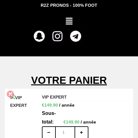
R2Z PRONOS - 100% FOOT
VOTRE PANIER
VIP EXPERT
€
149.90
/ année
€
149.90
/ année
−
+